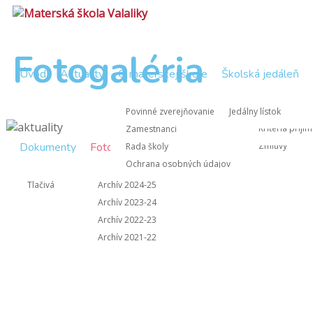
Fotogaléria
Úvod
Aktuality
O materskej škole
Školská jedáleň
Zápisnice Rad
Nástup do M
Povinné zverejňovanie
Jedálny lístok
Zápisnice z 
Kritériá prijí
Zamestnanci
Dokumenty
Fotogaléria
Kontakt
Zmluvy
Rada školy
Ochrana osobných údajov
Informácie pre rodičov
Tlačivá
Archív 2024-25
Archív 2023-24
Archív 2022-23
Archív 2021-22