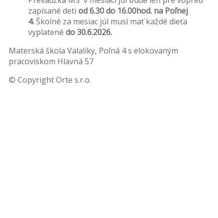
Prevádzka MŠ v mesiaci júl bude len pre vopred
zapísané deti
od 6.30 do 16.00hod. na Poľnej
4.
Školné za mesiac júl musí mať každé dieťa
vyplatené
do 30.6.2026.
Materská škola Valaliky, Poľná 4 s elokovaným
pracoviskom Hlavná 57
© Copyright Orte s.r.o.