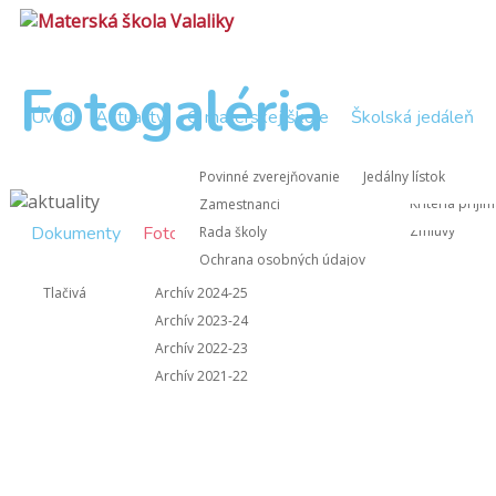
Fotogaléria
Úvod
Aktuality
O materskej škole
Školská jedáleň
Zápisnice Rad
Nástup do M
Povinné zverejňovanie
Jedálny lístok
Zápisnice z 
Kritériá prijí
Zamestnanci
Dokumenty
Fotogaléria
Kontakt
Zmluvy
Rada školy
Ochrana osobných údajov
Informácie pre rodičov
Tlačivá
Archív 2024-25
Archív 2023-24
Archív 2022-23
Archív 2021-22