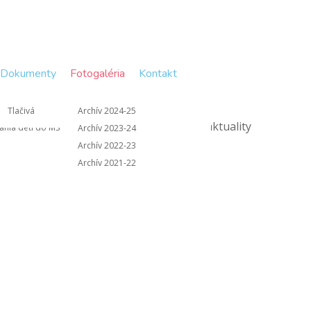
Dokumenty
Fotogaléria
Kontakt
y školy
Š
Tlačivá
Archív 2024-25
pedagogických porád
mania detí do MŠ
Archív 2023-24
Archív 2022-23
Archív 2021-22