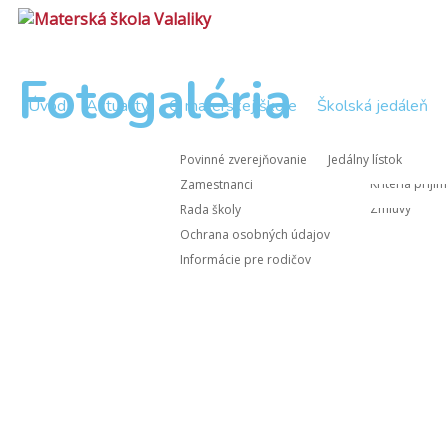
Fotogaléria
Úvod
Aktuality
O materskej škole
Školská jedáleň
Zápisnice Rad
Nástup do M
Povinné zverejňovanie
Jedálny lístok
Zápisnice z 
Kritériá prijí
Zamestnanci
Zmluvy
Rada školy
Ochrana osobných údajov
Informácie pre rodičov