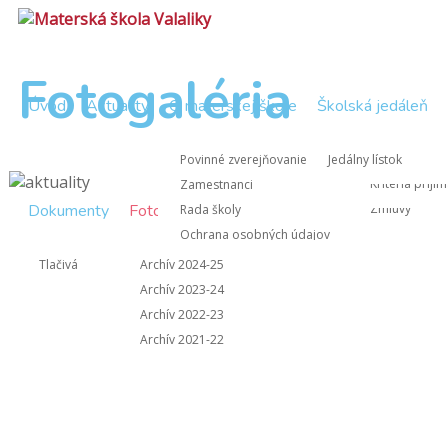
Fotogaléria
Úvod
Aktuality
O materskej škole
Školská jedáleň
Zápisnice Rad
Nástup do M
Povinné zverejňovanie
Jedálny lístok
Zápisnice z 
Kritériá prijí
Zamestnanci
Dokumenty
Fotogaléria
Kontakt
Zmluvy
Rada školy
Ochrana osobných údajov
Informácie pre rodičov
Tlačivá
Archív 2024-25
Archív 2023-24
Archív 2022-23
Archív 2021-22