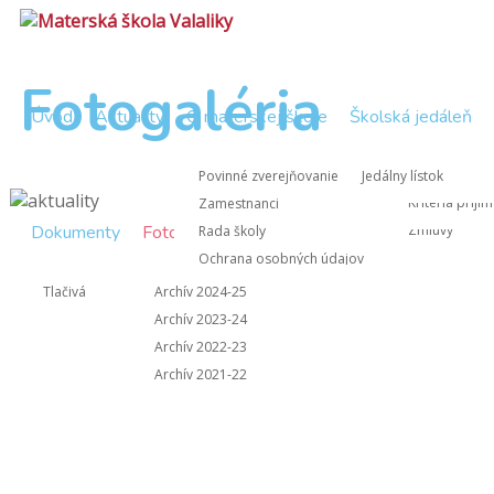
Fotogaléria
Úvod
Aktuality
O materskej škole
Školská jedáleň
Zápisnice Rad
Nástup do M
Povinné zverejňovanie
Jedálny lístok
Zápisnice z 
Kritériá prijí
Zamestnanci
Dokumenty
Fotogaléria
Kontakt
Zmluvy
Rada školy
Ochrana osobných údajov
Informácie pre rodičov
Tlačivá
Archív 2024-25
Archív 2023-24
Archív 2022-23
Archív 2021-22