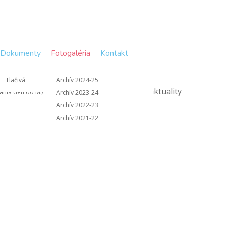
Dokumenty
Fotogaléria
Kontakt
y školy
Š
Tlačivá
Archív 2024-25
pedagogických porád
mania detí do MŠ
Archív 2023-24
Archív 2022-23
Archív 2021-22