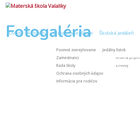
Fotogaléria
Úvod
Aktuality
O materskej škole
Školská jedáleň
Zápisnice Rad
Nástup do M
Povinné zverejňovanie
Jedálny lístok
Zápisnice z 
Kritériá prijí
Zamestnanci
Zmluvy
Rada školy
Ochrana osobných údajov
Informácie pre rodičov