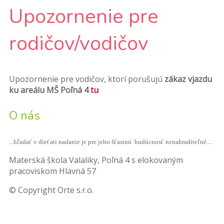
Upozornenie pre
rodičov/vodičov
Upozornenie pre vodičov, ktorí porušujú
zákaz vjazdu
ku areálu MŠ Poľná 4
tu
O nás
...hľadať v dieťati nadanie je pre jeho šťastnú budúcnosť nenahraditeľné....
Materská škola Valaliky, Poľná 4 s elokovaným
pracoviskom Hlavná 57
© Copyright Orte s.r.o.