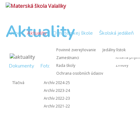
Aktuality
Úvod
Aktuality
O materskej škole
Školská jedáleň
Zápisnice Rad
Nástup do M
Povinné zverejňovanie
Jedálny lístok
Zápisnice z 
Kritériá prijí
Zamestnanci
Dokumenty
Fotogaléria
Kontakt
Zmluvy
Rada školy
Ochrana osobných údajov
Informácie pre rodičov
Tlačivá
Archív 2024-25
Archív 2023-24
Archív 2022-23
Archív 2021-22