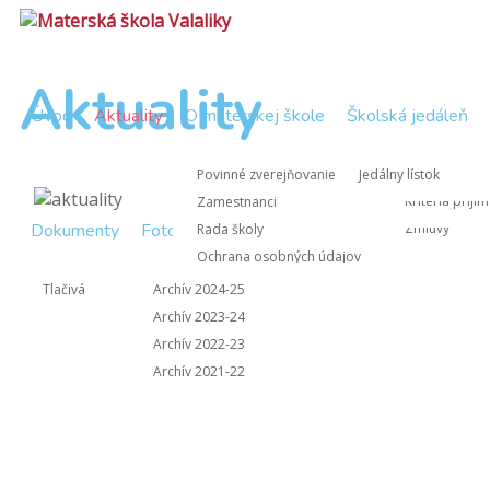
Aktuality
Úvod
Aktuality
O materskej škole
Školská jedáleň
Zápisnice Rad
Nástup do M
Povinné zverejňovanie
Jedálny lístok
Zápisnice z 
Kritériá prijí
Zamestnanci
Dokumenty
Fotogaléria
Kontakt
Zmluvy
Rada školy
Ochrana osobných údajov
Informácie pre rodičov
Tlačivá
Archív 2024-25
Archív 2023-24
Archív 2022-23
Archív 2021-22