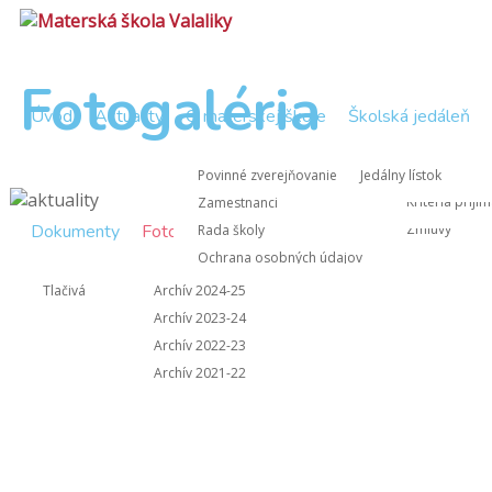
Fotogaléria
Úvod
Aktuality
O materskej škole
Školská jedáleň
Zápisnice Rad
Nástup do M
Povinné zverejňovanie
Jedálny lístok
Zápisnice z 
Kritériá prijí
Zamestnanci
Dokumenty
Fotogaléria
Kontakt
Zmluvy
Rada školy
Ochrana osobných údajov
Informácie pre rodičov
Tlačivá
Archív 2024-25
Archív 2023-24
Archív 2022-23
Archív 2021-22